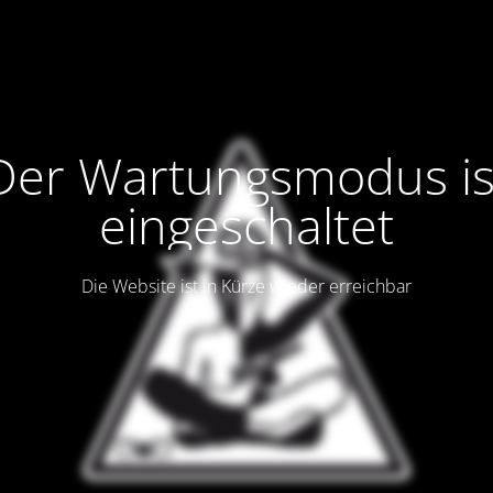
Der Wartungsmodus is
eingeschaltet
Die Website ist in Kürze wieder erreichbar