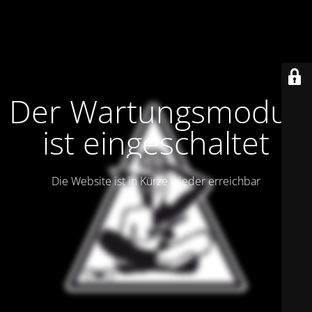
Der Wartungsmodus
ist eingeschaltet
Die Website ist in Kürze wieder erreichbar