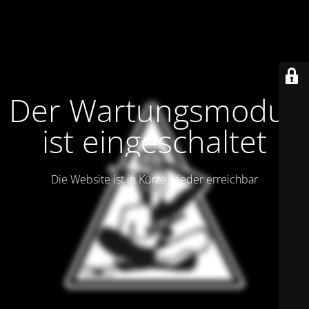
Der Wartungsmodus
ist eingeschaltet
Die Website ist in Kürze wieder erreichbar