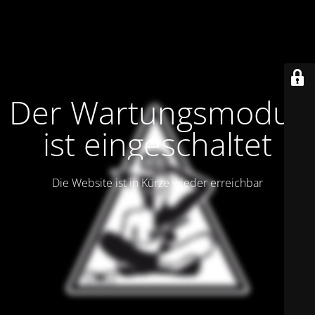
Der Wartungsmodus
ist eingeschaltet
Die Website ist in Kürze wieder erreichbar