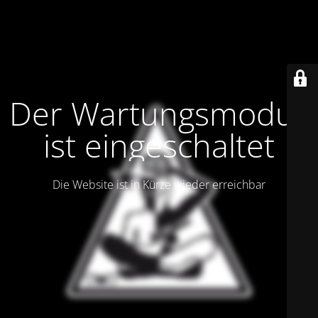
Der Wartungsmodus
ist eingeschaltet
Die Website ist in Kürze wieder erreichbar