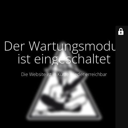
Der Wartungsmodus
ist eingeschaltet
Die Website ist in Kürze wieder erreichbar