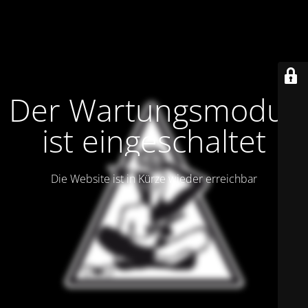
Der Wartungsmodus
ist eingeschaltet
Die Website ist in Kürze wieder erreichbar