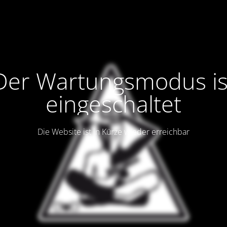
Der Wartungsmodus is
eingeschaltet
Die Website ist in Kürze wieder erreichbar