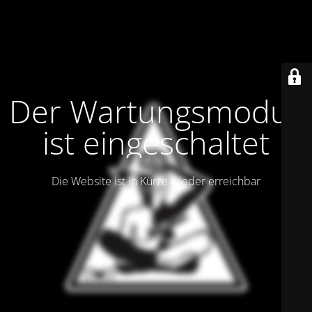
Der Wartungsmodus
ist eingeschaltet
Die Website ist in Kürze wieder erreichbar