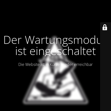
Der Wartungsmodus
ist eingeschaltet
Die Website ist in Kürze wieder erreichbar