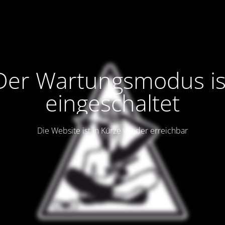
Der Wartungsmodus is
eingeschaltet
Die Website ist in Kürze wieder erreichbar