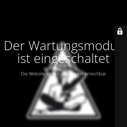
Der Wartungsmodus
ist eingeschaltet
Die Website ist in Kürze wieder erreichbar