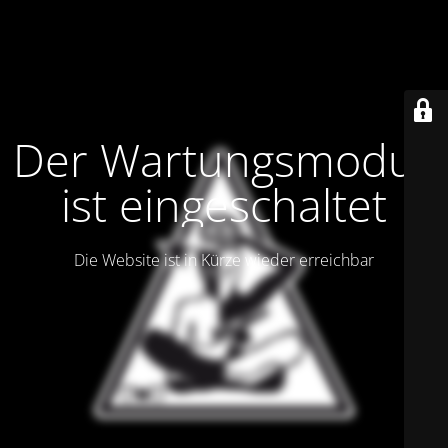
Der Wartungsmodus
ist eingeschaltet
Die Website ist in Kürze wieder erreichbar