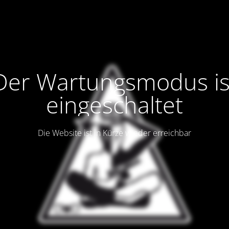
Der Wartungsmodus is
eingeschaltet
Die Website ist in Kürze wieder erreichbar