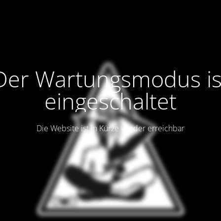
Der Wartungsmodus is
eingeschaltet
Die Website ist in Kürze wieder erreichbar