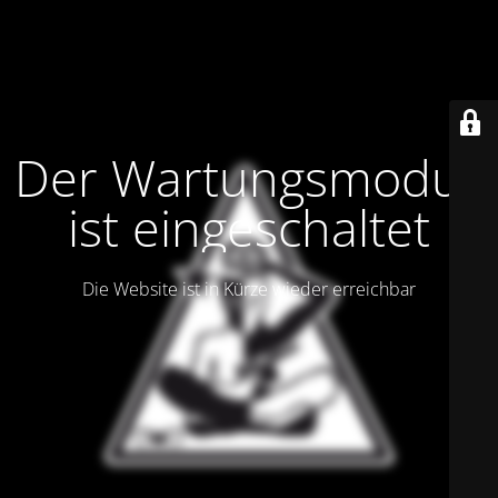
Der Wartungsmodus
ist eingeschaltet
Die Website ist in Kürze wieder erreichbar