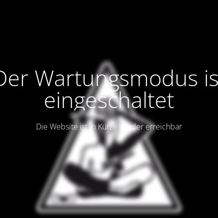
Der Wartungsmodus is
eingeschaltet
Die Website ist in Kürze wieder erreichbar