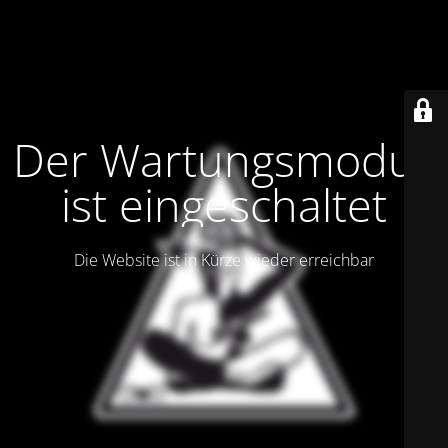
Der Wartungsmodus
ist eingeschaltet
Die Website ist in Kürze wieder erreichbar