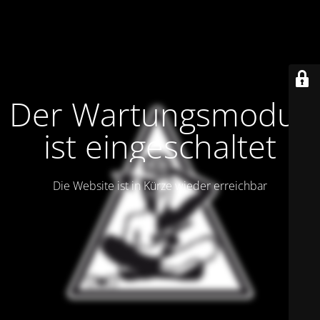
Der Wartungsmodus
ist eingeschaltet
Die Website ist in Kürze wieder erreichbar