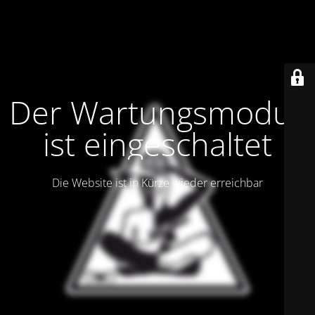
Der Wartungsmodus
ist eingeschaltet
Die Website ist in Kürze wieder erreichbar