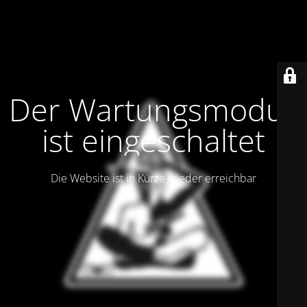
Der Wartungsmodus
ist eingeschaltet
Die Website ist in Kürze wieder erreichbar