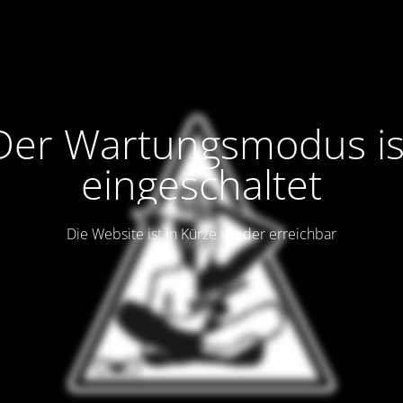
Der Wartungsmodus is
eingeschaltet
Die Website ist in Kürze wieder erreichbar