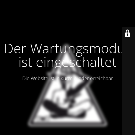
Der Wartungsmodus
ist eingeschaltet
Die Website ist in Kürze wieder erreichbar