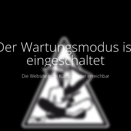
Der Wartungsmodus is
eingeschaltet
Die Website ist in Kürze wieder erreichbar