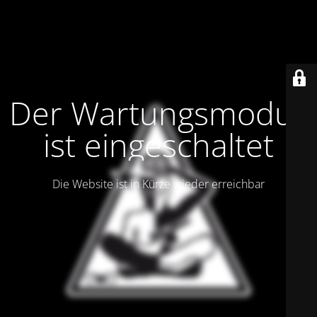
Der Wartungsmodus
ist eingeschaltet
Die Website ist in Kürze wieder erreichbar