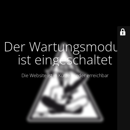
Der Wartungsmodus
ist eingeschaltet
Die Website ist in Kürze wieder erreichbar