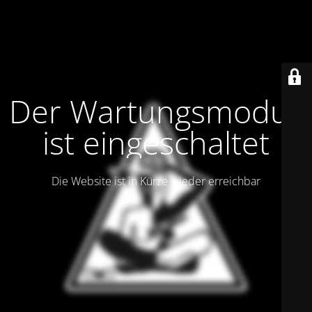
Der Wartungsmodus
ist eingeschaltet
Die Website ist in Kürze wieder erreichbar