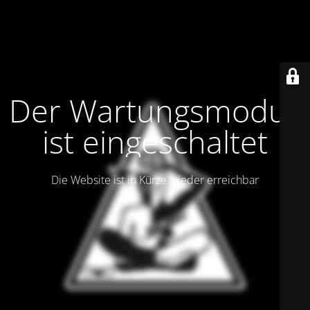
Der Wartungsmodus
ist eingeschaltet
Die Website ist in Kürze wieder erreichbar