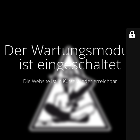
Der Wartungsmodus
ist eingeschaltet
Die Website ist in Kürze wieder erreichbar