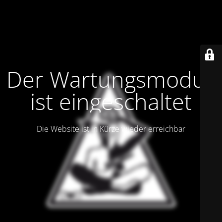
Der Wartungsmodus
ist eingeschaltet
Die Website ist in Kürze wieder erreichbar