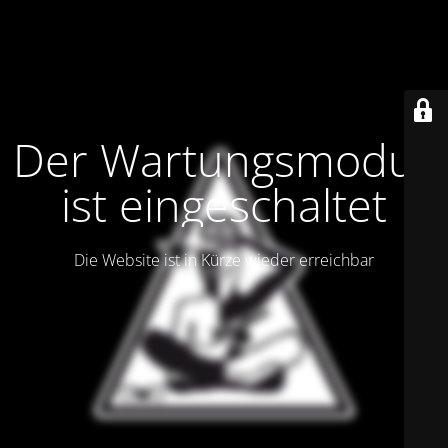
Der Wartungsmodus
ist eingeschaltet
Die Website ist in Kürze wieder erreichbar