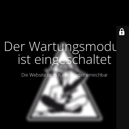
Der Wartungsmodus
ist eingeschaltet
Die Website ist in Kürze wieder erreichbar