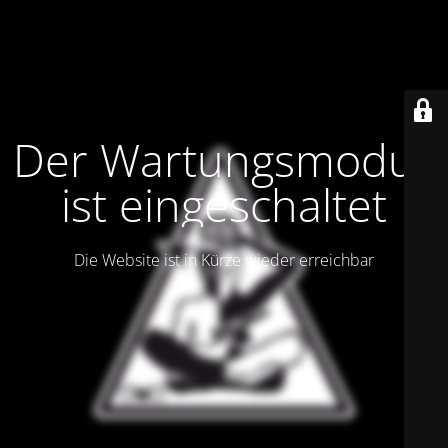
Der Wartungsmodus
ist eingeschaltet
Die Website ist in Kürze wieder erreichbar