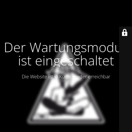
Der Wartungsmodus
ist eingeschaltet
Die Website ist in Kürze wieder erreichbar