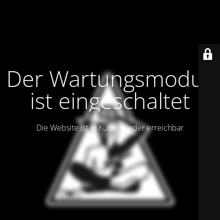
Der Wartungsmodus
ist eingeschaltet
Die Website ist in Kürze wieder erreichbar