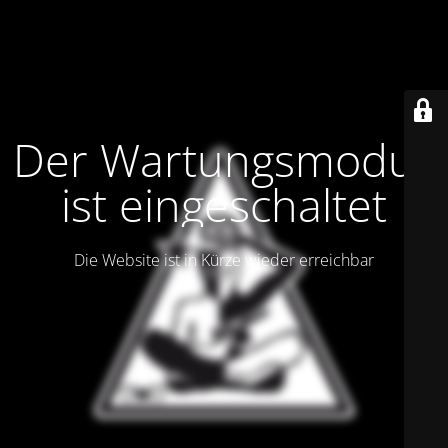
Der Wartungsmodus
ist eingeschaltet
Die Website ist in Kürze wieder erreichbar