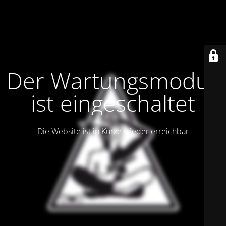
Der Wartungsmodus
ist eingeschaltet
Die Website ist in Kürze wieder erreichbar