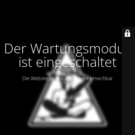
Der Wartungsmodus
ist eingeschaltet
Die Website ist in Kürze wieder erreichbar