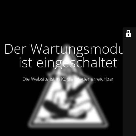
Der Wartungsmodus
ist eingeschaltet
Die Website ist in Kürze wieder erreichbar