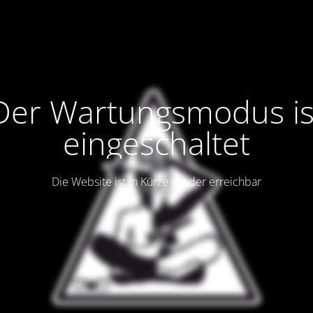
Der Wartungsmodus is
eingeschaltet
Die Website ist in Kürze wieder erreichbar