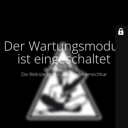
Der Wartungsmodus
ist eingeschaltet
Die Website ist in Kürze wieder erreichbar