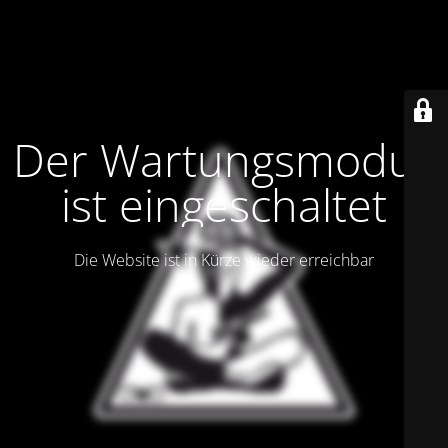
Der Wartungsmodus
ist eingeschaltet
Die Website ist in Kürze wieder erreichbar