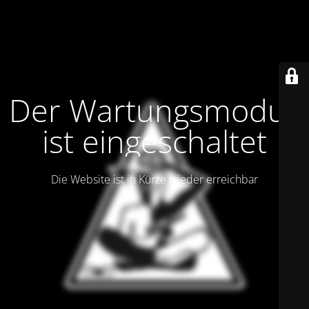
Der Wartungsmodus
ist eingeschaltet
Die Website ist in Kürze wieder erreichbar