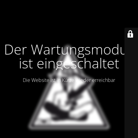
Der Wartungsmodus
ist eingeschaltet
Die Website ist in Kürze wieder erreichbar