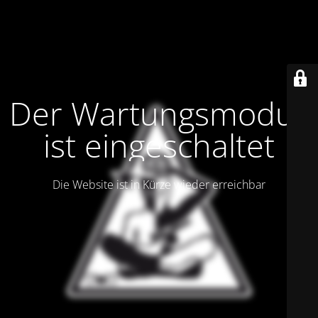
Der Wartungsmodus
ist eingeschaltet
Die Website ist in Kürze wieder erreichbar