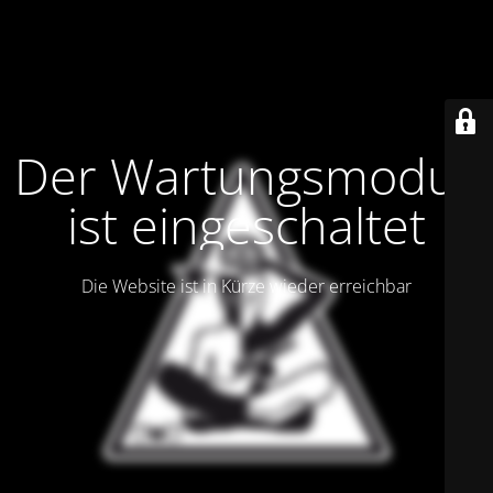
Der Wartungsmodus
ist eingeschaltet
Die Website ist in Kürze wieder erreichbar