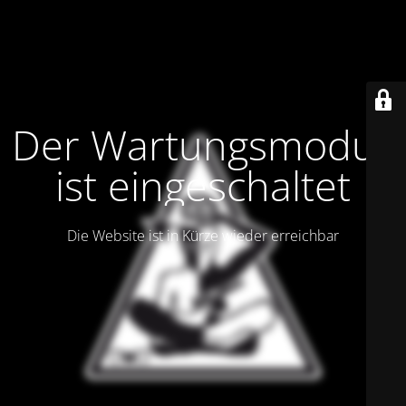
Der Wartungsmodus
ist eingeschaltet
Die Website ist in Kürze wieder erreichbar