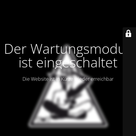
Der Wartungsmodus
ist eingeschaltet
Die Website ist in Kürze wieder erreichbar