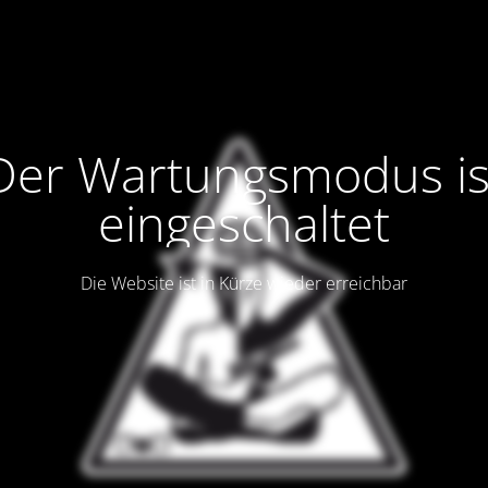
Der Wartungsmodus is
eingeschaltet
Die Website ist in Kürze wieder erreichbar