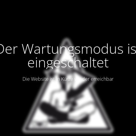
Der Wartungsmodus is
eingeschaltet
Die Website ist in Kürze wieder erreichbar